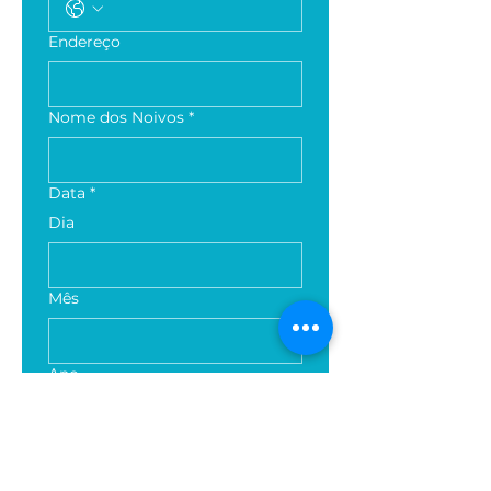
Endereço
Nome dos Noivos
*
Data
*
Dia
Mês
Ano
Número de Convidados
*