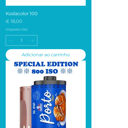
Kodacolor 100
Preço
€ 18,00
Imposto incl.
Adicionar ao carrinho