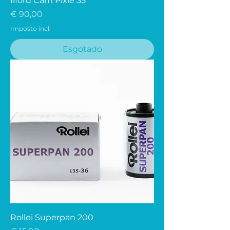
Ilford Cam Pixie 35
Preço
€ 90,00
Imposto incl.
Esgotado
Rollei Superpan 200