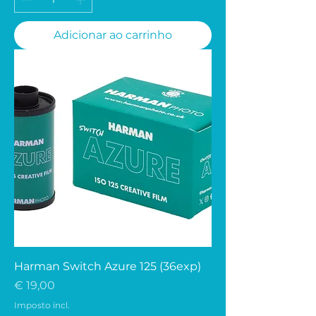
Adicionar ao carrinho
Harman Switch Azure 125 (36exp)
Preço
€ 19,00
Imposto incl.