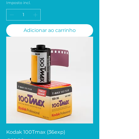
Imposto incl.
Adicionar ao carrinho
Kodak 100Tmax (36exp)