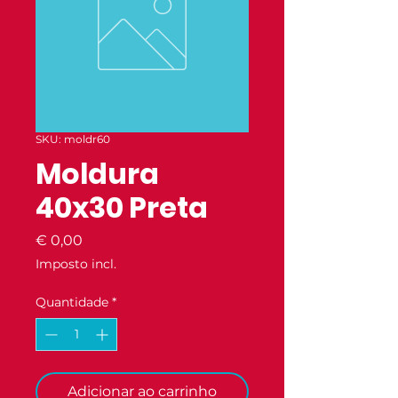
SKU: moldr60
Moldura
40x30 Preta
Preço
€ 0,00
Imposto incl.
Quantidade
*
Adicionar ao carrinho