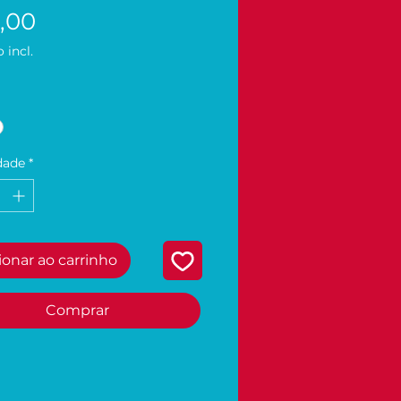
Preço
,00
 incl.
dade
*
ionar ao carrinho
Comprar