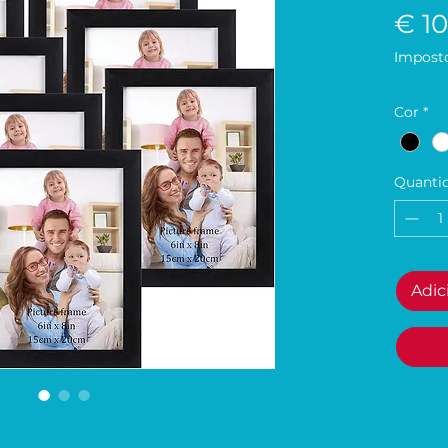
€ 10
Imposto
Cor
*
Quanti
Adic