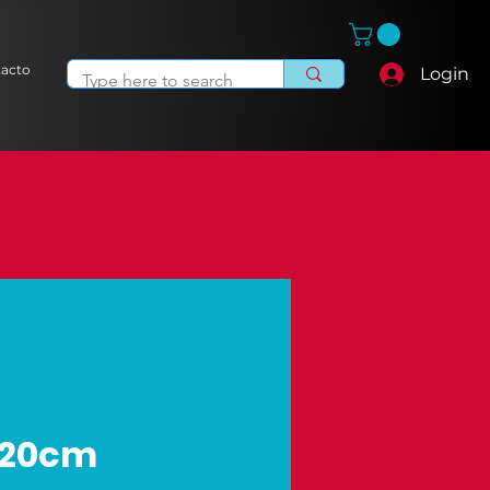
acto
Login
x20cm