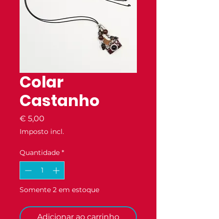
Colar
Castanho
Preço
€ 5,00
Imposto incl.
Quantidade
*
Somente 2 em estoque
Adicionar ao carrinho