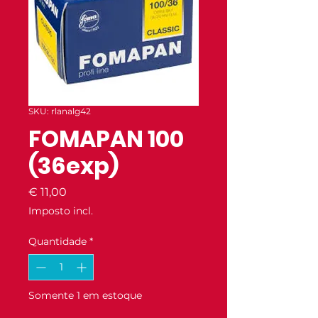
SKU: rlanalg42
FOMAPAN 100
(36exp)
Preço
€ 11,00
Imposto incl.
Quantidade
*
Somente 1 em estoque