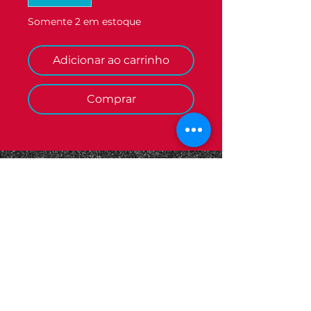
Somente 2 em estoque
Adicionar ao carrinho
Comprar
Candidatura Espontânea
Termos e Condições
Informações Legais