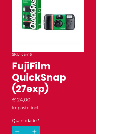
SKU: cam6
FujiFilm
QuickSnap
(27exp)
Preço
€ 24,00
Imposto incl.
Quantidade
*