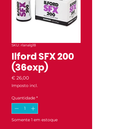
SKU: rlanalg18
Ilford SFX 200
(36exp)
Preço
€ 26,00
Imposto incl.
Quantidade
*
Somente 1 em estoque