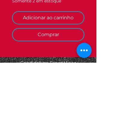
Somente 2 em estoque
Adicionar ao carrinho
Comprar
Candidatura Espontânea
Termos e Condições
Informações Legais
Política de Privacidade