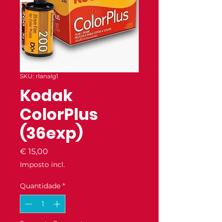
SKU: rlanalg1
Kodak
ColorPlus
(36exp)
Preço
€ 15,00
Imposto incl.
Quantidade
*