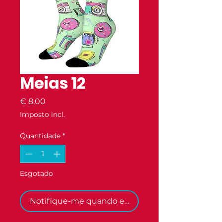
Meias 12
Preço
€ 8,00
Imposto incl.
Quantidade
*
Esgotado
Notifique-me quando estiver disponível