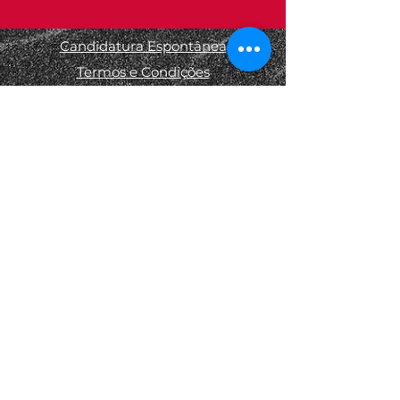
Candidatura Espontânea
Termos e Condições
Informações Legais
Política de Privacidade
Política de Devolução
Política de Cookies
© 2025 por Estúdio de Fotografia
- Miguel Menezes