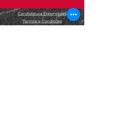
Candidatura Espontânea
Termos e Condições
Informações Legais
Política de Privacidade
Política de Devolução
Política de Cookies
© 2025 por Estúdio de Fotografia
- Miguel Menezes