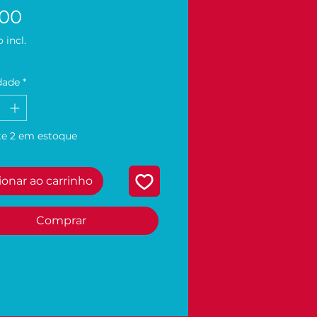
Preço
,00
 incl.
dade
*
e 2 em estoque
ionar ao carrinho
Comprar