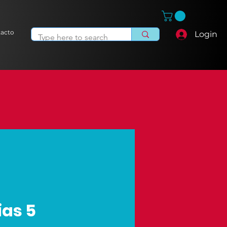
acto
Login
as 5