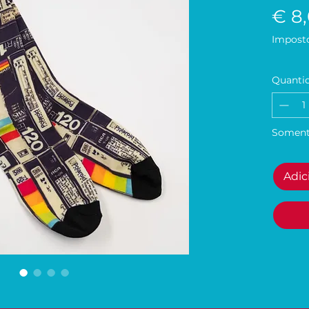
€ 8
Imposto
Quanti
Soment
Adic