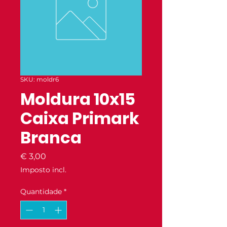
SKU: moldr6
Moldura 10x15
Caixa Primark
Branca
Preço
€ 3,00
Imposto incl.
Quantidade
*