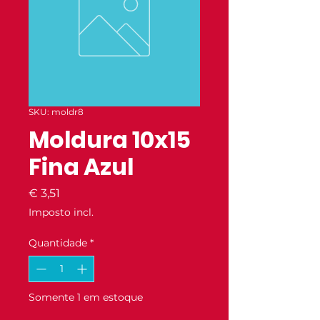
SKU: moldr8
Moldura 10x15
Fina Azul
Preço
€ 3,51
Imposto incl.
Quantidade
*
Somente 1 em estoque