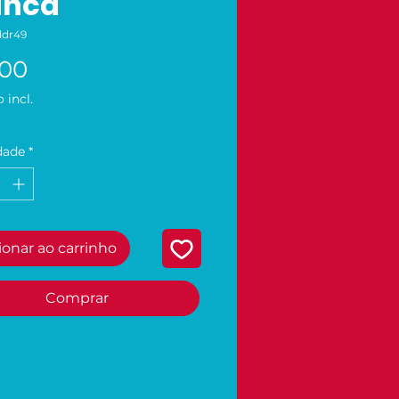
anca
ldr49
Preço
,00
 incl.
dade
*
ionar ao carrinho
Comprar