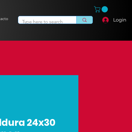
acto
Login
ldura 24x30