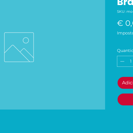
Br
SKU: mo
€ 0
Imposto
Quanti
Adic