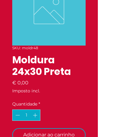
SKU: moldr48
Moldura
24x30 Preta
Preço
€ 0,00
Imposto incl.
Quantidade
*
Adicionar ao carrinho