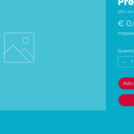
Pre
SKU: mo
€ 0
Imposto
Quanti
Adic