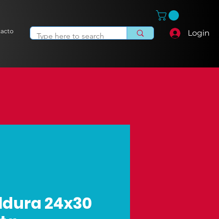
acto
Login
ldura 24x30