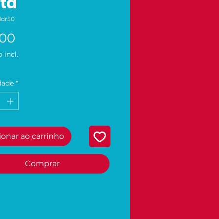
ta
ldr50
Preço
,00
 incl.
dade
*
ionar ao carrinho
Comprar