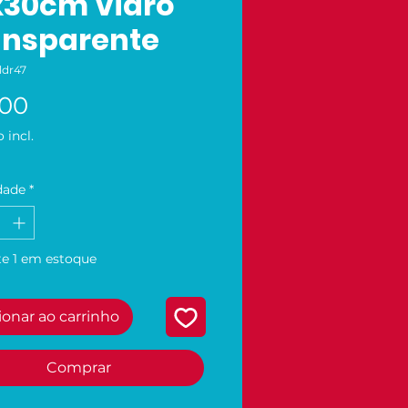
x30cm Vidro
ansparente
ldr47
Preço
,00
 incl.
dade
*
e 1 em estoque
ionar ao carrinho
Comprar