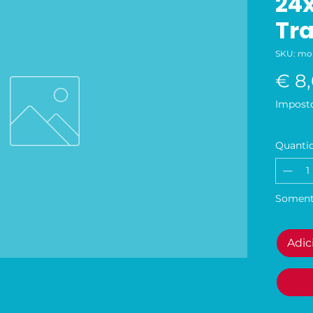
24
Tr
SKU: mo
€ 8
Imposto
Quanti
Soment
Adic